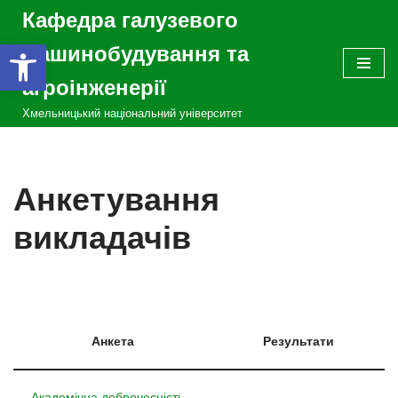
Кафедра галузевого
Відкрити Панель інструментів
Перейти
машинобудування та
до
агроінженерії
вмісту
Хмельницький національний університет
Анкетування
викладачів
Анкета
Результати
Академічна доброчесність