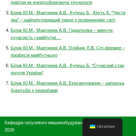
повітря як енергозберігаюча технологія
Білик Ю.М., Мартинюк А.В., Купець Б., Круть К. “Чиста
їжа” – найпопулярніший тренд у розвиненому світі
Білик Ю.М., Мартинюк А.В. Гідропоніка – минуле,
сучасність і майбутнє…
Білик Ю.М., Мартинюк А.В. Олійник Л.В. Сіті-фермер –
професія майбутнього
Білик Ю.М., Мартинюк А.В., Купець Б. “Сучасний стан
грунтів України“
Білик Ю.М., Мартинюк А.В. Екохарчування – запорука
боротьби з хворобами
Кафедра галузевого машинобудування та агроінженерії,
Ukrainian
2026