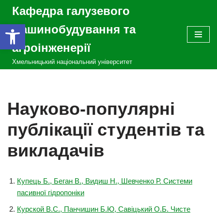
Кафедра галузевого
Відкрити Панель інструментів
Перейти
машинобудування та
до
агроінженерії
вмісту
Хмельницький національний університет
Науково-популярні
публікації студентів та
викладачів
Купець Б., Беган В., Видиш Н., Шевченко Р. Системи
пасивної гідропоніки
Курской В.С., Панчишин Б.Ю, Савіцький О.Б. Чисте