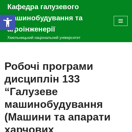
Кафедра галузевого
Відкрити Панель інструментів
Перейти
машинобудування та
до
агроінженерії
вмісту
Хмельницький національний університет
Робочі програми
дисциплін 133
“Галузеве
машинобудування
(Машини та апарати
харчових